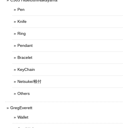
C365 HidetoshiNakayama
Pen
Knife
Ring
Pendant
Bracelet
KeyChain
Netsuke/根付
Others
GregEverett
Wallet