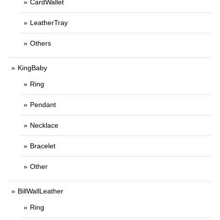
CardWallet
LeatherTray
Others
KingBaby
Ring
Pendant
Necklace
Bracelet
Other
BillWallLeather
Ring