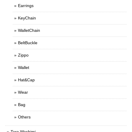
Earrings
KeyChain
WalletChain
BeltBuckle
Zippo
Wallet
Hat&Cap
Wear
Bag
Others
Taro Washimi