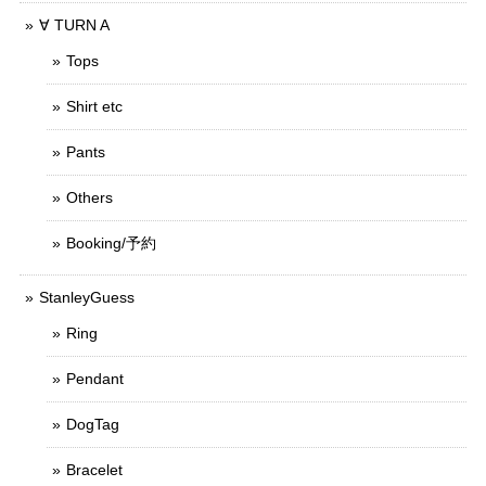
∀ TURN A
Tops
Shirt etc
Pants
Others
Booking/予約
StanleyGuess
Ring
Pendant
DogTag
Bracelet