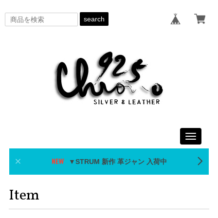
search
Toggle
navigati
▼STRUM 新作 革ジャン 入荷中
Item