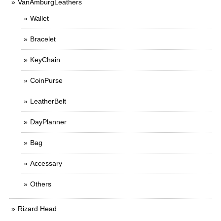
VanAmburgLeathers
Wallet
Bracelet
KeyChain
CoinPurse
LeatherBelt
DayPlanner
Bag
Accessary
Others
Rizard Head