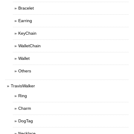
Bracelet
Earring
KeyChain
WalletChain
Wallet
Others
TravisWalker
Ring
Charm
DogTag
Necklace