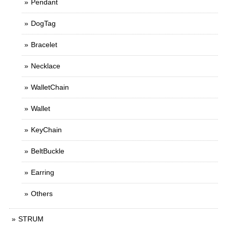
Pendant
DogTag
Bracelet
Necklace
WalletChain
Wallet
KeyChain
BeltBuckle
Earring
Others
STRUM