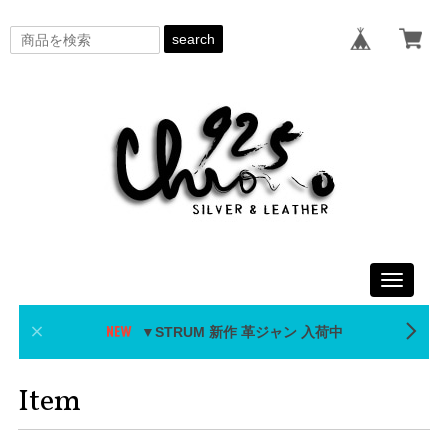
search
Toggle
navigati
▼STRUM 新作 革ジャン 入荷中
Item