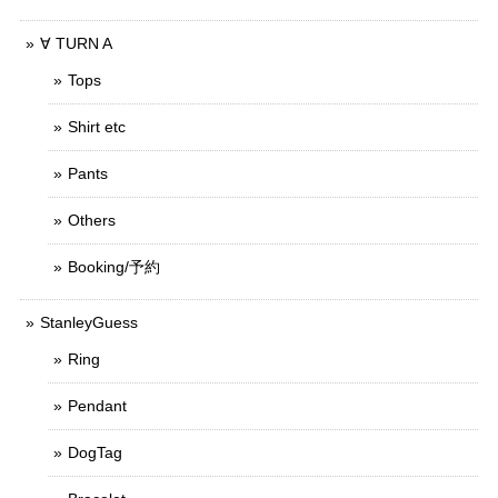
∀ TURN A
Tops
Shirt etc
Pants
Others
Booking/予約
StanleyGuess
Ring
Pendant
DogTag