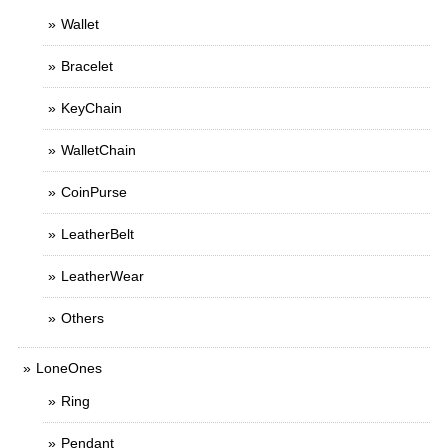
Wallet
Bracelet
KeyChain
WalletChain
CoinPurse
LeatherBelt
LeatherWear
Others
LoneOnes
Ring
Pendant