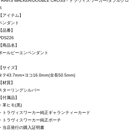
TRAVIS WALKER/DOUBLE CROSS - トラヴィスワーカー/ダブルクロ
ス
【アイテム】
ペンダント
【品番】
PDS226
【商品名】
ボールピーエンペンダント
【サイズ】
タテ43.7mm×ヨコ16.0mm(全長50.5mm)
【材質】
スターリングシルバー
【付属品】
・革ヒモ(黒)
・トラヴィスワーカー純正ギャランティーカード
・トラヴィスワーカー純正ポーチ
・当店発行の購入証明書