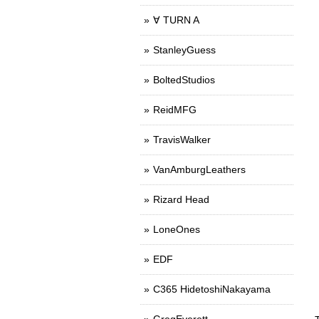
∀ TURN A
StanleyGuess
BoltedStudios
ReidMFG
TravisWalker
VanAmburgLeathers
Rizard Head
LoneOnes
EDF
C365 HidetoshiNakayama