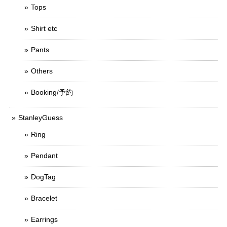
Tops
Shirt etc
Pants
Others
Booking/予約
StanleyGuess
Ring
Pendant
DogTag
Bracelet
Earrings