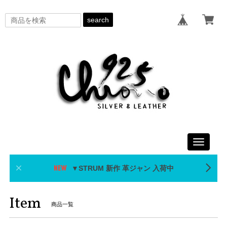
search
Toggle
navigati
▼STRUM 新作 革ジャン 入荷中
Item
商品一覧