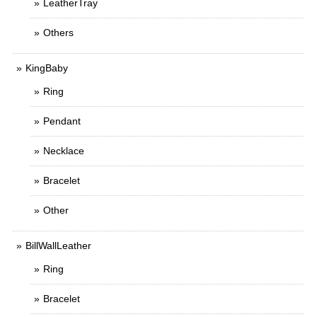
LeatherTray
Others
KingBaby
Ring
Pendant
Necklace
Bracelet
Other
BillWallLeather
Ring
Bracelet