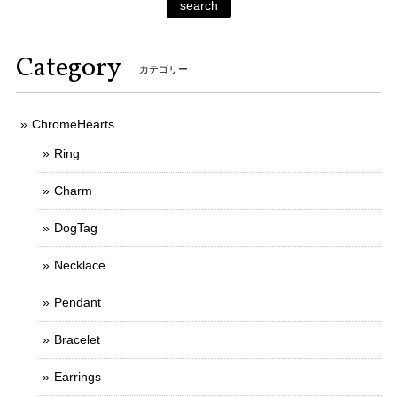
search
Category
カテゴリー
ChromeHearts
Ring
Charm
DogTag
Necklace
Pendant
Bracelet
Earrings