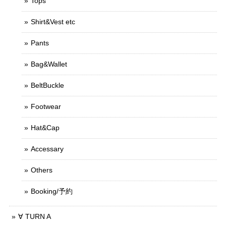
Tops
Shirt&Vest etc
Pants
Bag&Wallet
BeltBuckle
Footwear
Hat&Cap
Accessary
Others
Booking/予約
∀ TURN A