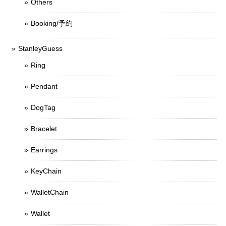
Others
Booking/予約
StanleyGuess
Ring
Pendant
DogTag
Bracelet
Earrings
KeyChain
WalletChain
Wallet