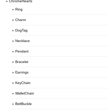
ChromeHearts
Ring
Charm
DogTag
Necklace
Pendant
Bracelet
Earrings
KeyChain
WalletChain
BeltBuckle