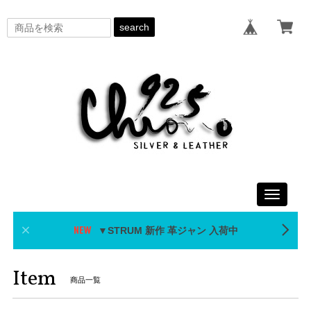
search
Toggle
navigati
▼STRUM 新作 革ジャン 入荷中
Item
商品一覧