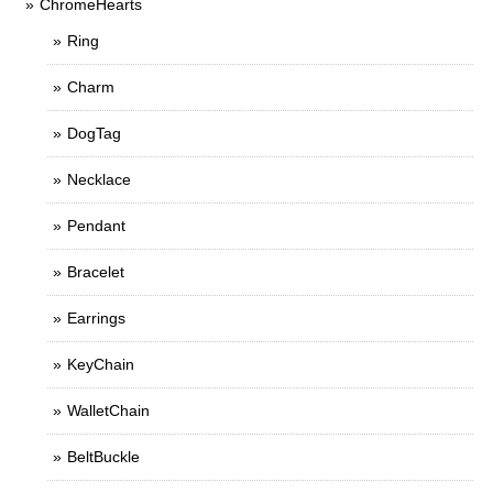
ChromeHearts
Ring
Charm
DogTag
Necklace
Pendant
Bracelet
Earrings
KeyChain
WalletChain
BeltBuckle