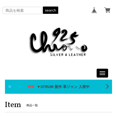
search
Toggle
navigati
▼STRUM 新作 革ジャン 入荷中
Item
商品一覧