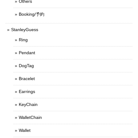
Others
Booking/予約
StanleyGuess
Ring
Pendant
DogTag
Bracelet
Earrings
KeyChain
WalletChain
Wallet