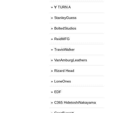
∀ TURN A
StanleyGuess
BoltedStudios
ReidMFG
TravisWalker
VanAmburgLeathers
Rizard Head
LoneOnes
EDF
C365 HidetoshiNakayama