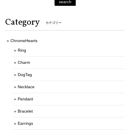
search
Category
カテゴリー
ChromeHearts
Ring
Charm
DogTag
Necklace
Pendant
Bracelet
Earrings