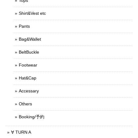
Tops
Shirt&Vest etc
Pants
Bag&Wallet
BeltBuckle
Footwear
Hat&Cap
Accessary
Others
Booking/予約
∀ TURN A