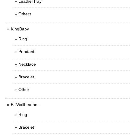
LeatherTray
Others
KingBaby
Ring
Pendant
Necklace
Bracelet
Other
BillWallLeather
Ring
Bracelet