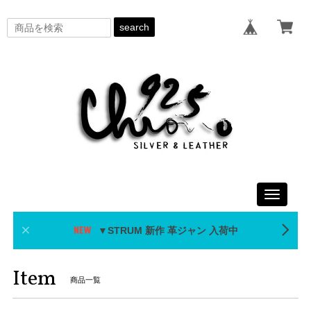
search
Toggle
navigati
▼STRUM 新作 革ジャン 入荷中
Item
商品一覧