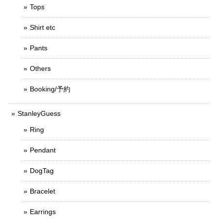
Tops
Shirt etc
Pants
Others
Booking/予約
StanleyGuess
Ring
Pendant
DogTag
Bracelet
Earrings