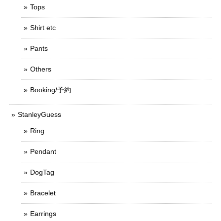
Tops
Shirt etc
Pants
Others
Booking/予約
StanleyGuess
Ring
Pendant
DogTag
Bracelet
Earrings