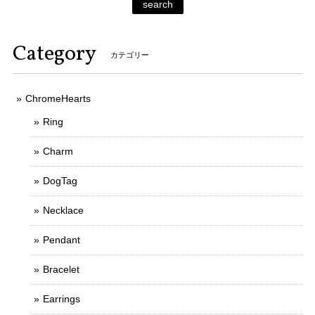
search
Category
カテゴリー
ChromeHearts
Ring
Charm
DogTag
Necklace
Pendant
Bracelet
Earrings