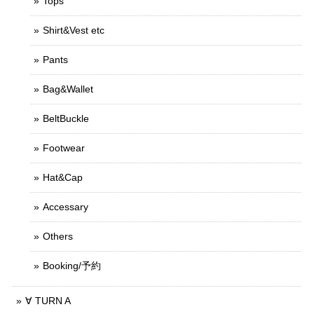
Tops
Shirt&Vest etc
Pants
Bag&Wallet
BeltBuckle
Footwear
Hat&Cap
Accessary
Others
Booking/予約
∀ TURN A