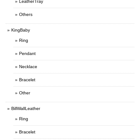
LeatherTray
Others
KingBaby
Ring
Pendant
Necklace
Bracelet
Other
BillWallLeather
Ring
Bracelet