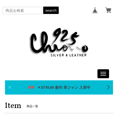
search
Toggle
navigati
▼STRUM 新作 革ジャン 入荷中
Item
商品一覧