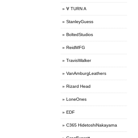
∀ TURN A
StanleyGuess
BoltedStudios
ReidMFG
TravisWalker
VanAmburgLeathers
Rizard Head
LoneOnes
EDF
C365 HidetoshiNakayama