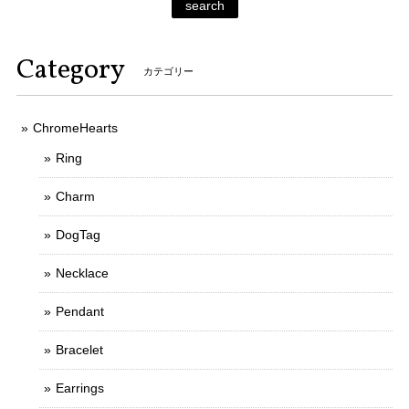
search
Category
カテゴリー
ChromeHearts
Ring
Charm
DogTag
Necklace
Pendant
Bracelet
Earrings