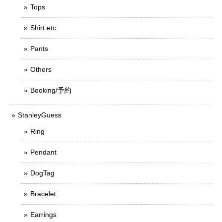
Tops
Shirt etc
Pants
Others
Booking/予約
StanleyGuess
Ring
Pendant
DogTag
Bracelet
Earrings