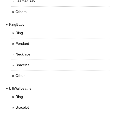
LeatherTray
Others
KingBaby
Ring
Pendant
Necklace
Bracelet
Other
BillWallLeather
Ring
Bracelet