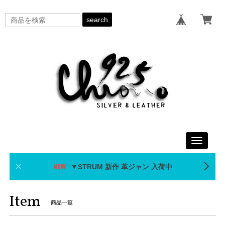
search
Toggle
navigati
▼STRUM 新作 革ジャン 入荷中
Item
商品一覧