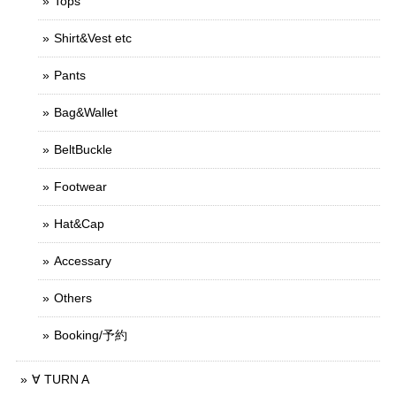
Tops
Shirt&Vest etc
Pants
Bag&Wallet
BeltBuckle
Footwear
Hat&Cap
Accessary
Others
Booking/予約
∀ TURN A