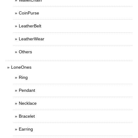
WalletChain
CoinPurse
LeatherBelt
LeatherWear
Others
LoneOnes
Ring
Pendant
Necklace
Bracelet
Earring