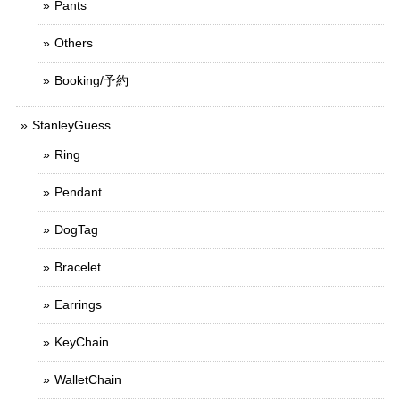
Pants
Others
Booking/予約
StanleyGuess
Ring
Pendant
DogTag
Bracelet
Earrings
KeyChain
WalletChain