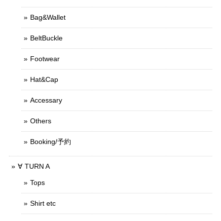
Bag&Wallet
BeltBuckle
Footwear
Hat&Cap
Accessary
Others
Booking/予約
∀ TURN A
Tops
Shirt etc