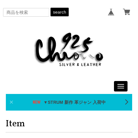
search
Toggle
navigati
▼STRUM 新作 革ジャン 入荷中
Item