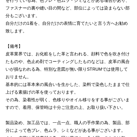
を行っている為、色ブレ・色ムラ・シミなどがある場合があり、
ファスナーの裏や縫い目の間など、部位によっては染まらない部
分もございます。
自分だけの1着を、自分だけの表情に育てたいと言う方へお勧め
致します。
【備考】
皮革業界では、お化粧をした革と言われる、顔料で色を吹き付け
たものや、色止め剤でコーティングしたものなどは、皮革の風合
いが損なわれる為、特別な意図が無い限りSTRUMでは使用して
おりません。
基本的には革本来の風合いを生かした、染料で染色したままで仕
上げる素揚げの革を使っております。
その為、染着性が弱く、色移りやオイル移りをする事がございま
すので、着用、保管時は十分ご注意の上、お取り扱い下さい。
製品染め、加工品では、一点一点、職人の手作業の為、製品、部
分によって色ブレ、色ムラ、シミなどがある事がございます。