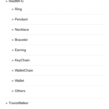
ReidMFG
Ring
Pendant
Necklace
Bracelet
Earring
KeyChain
WalletChain
Wallet
Others
TravisWalker