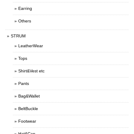
Earring
Others
STRUM
LeatherWear
Tops
Shirt&Vest etc
Pants
Bag&Wallet
BeltBuckle
Footwear
Hat&Cap