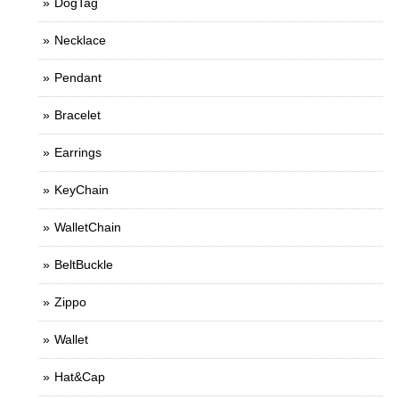
DogTag
Necklace
Pendant
Bracelet
Earrings
KeyChain
WalletChain
BeltBuckle
Zippo
Wallet
Hat&Cap