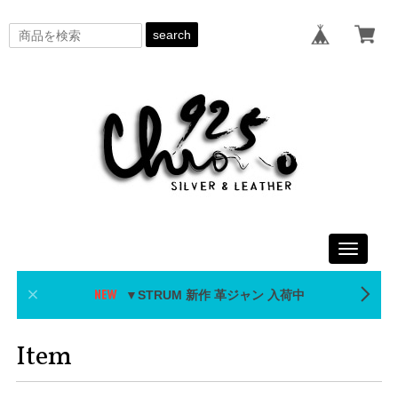
search
Toggle
navigati
▼STRUM 新作 革ジャン 入荷中
Item