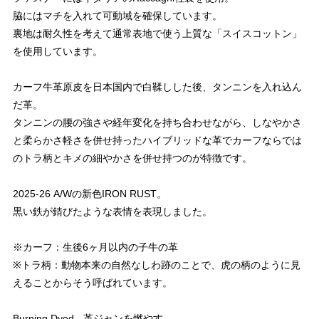
脇にはマチを入れて可動域を確保しています。
裏地は耐久性を考えて通常表地で使う上質な「スイスコットン」
を使用しています。
カーフ牛革原皮を日本国内で白鞣しした後、タンニンを入れ込ん
だ革。
タンニンの腰の強さや経年変化を持ち合わせながら、しなやかさ
と柔らかさ軽さを併せ持ったハイブリッドな革でカーフならでは
のトラ柄とキメの細やかさを併せ持つのが特徴です。
2025-26 A/Wの新色IRON RUST。
黒い鉄が錆びたような表情を表現しました。
※カーフ：生後6ヶ月以内の子牛の革
※トラ柄：動物本来の自然なしわ跡のことで、虎の柄のように見
えることからそう呼ばれています。
Burning Dyed - 革ジャンを燃やす