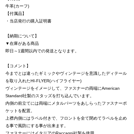
牛革(カーフ)
【付属品】
・当店発行の購入証明書
【納期について】
▼在庫がある商品
即日～1週間以内での発送となります。
【コメント】
今までとは違ったギミックやヴィンテージを意識したディテール
を取り入れたHI-FLYER(ハイフライヤー)
ヴィンテージをイメージして、ファスナーの両端にAmerican
Standard社製のスタッズを打ち込んでいます。
内側の前立てには両端にメタルパーツをあしらったファスナーポ
ケットを配置。
上襟内側にはラペル付きで、フロントを全て閉めてラペルを止め
る事で風防にする事が出来ます。
ファスナーにはイタリアのRaccagni社製を使用。