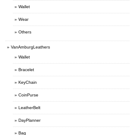
Wallet
Wear
Others
VanAmburgLeathers
Wallet
Bracelet
KeyChain
CoinPurse
LeatherBelt
DayPlanner
Bag