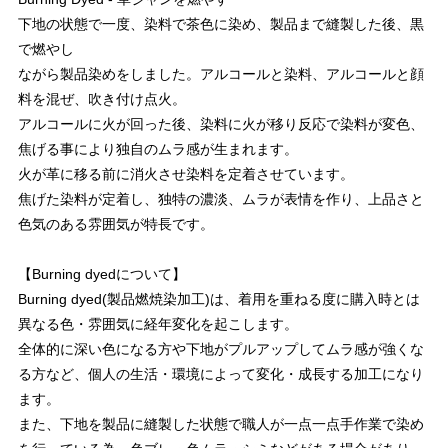
下地の状態で一度、染料で茶色に染め、製品まで縫製した後、黒
で燃やし
ながら製品染めをしました。アルコールと染料、アルコールと顔
料を混ぜ、吹き付け点火。
アルコールに火が回った後、染料に火が移り反応で染料が変色、
焦げる事により独自のムラ感が生まれます。
火が革に移る前に消火させ染料を定着させています。
焦げた染料が定着し、独特の濃淡、ムラが表情を作り、上品さと
色気のある雰囲気が特長です。
【Burning dyedについて】
Burning dyed(製品燃焼染加工)は、着用を重ねる度に購入時とは
異なる色・雰囲気に経年変化を起こします。
全体的に深い色になる方や下地がプルアップしてムラ感が強くな
る方など、個人の生活・環境によって変化・成長する加工になり
ます。
また、下地を製品に縫製した状態で職人が一点一点手作業で染め