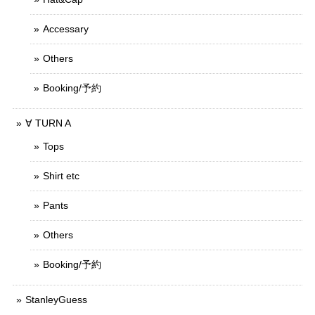
Accessary
Others
Booking/予約
∀ TURN A
Tops
Shirt etc
Pants
Others
Booking/予約
StanleyGuess