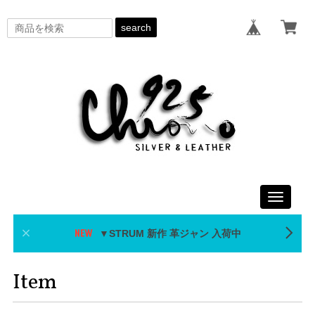
search
Toggle
navigati
▼STRUM 新作 革ジャン 入荷中
Item