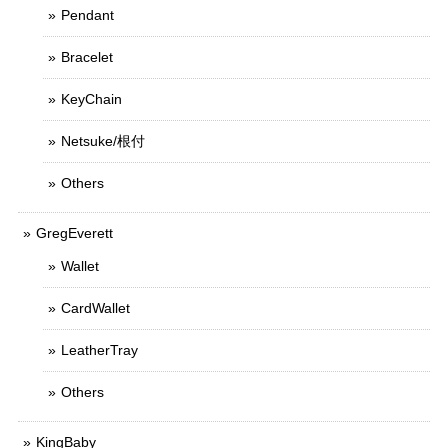
Pendant
Bracelet
KeyChain
Netsuke/根付
Others
GregEverett
Wallet
CardWallet
LeatherTray
Others
KingBaby