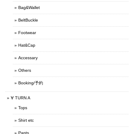
Bag&Wallet
BeltBuckle
Footwear
Hat&Cap
Accessary
Others
Booking/予約
∀ TURN A
Tops
Shirt etc
Pants