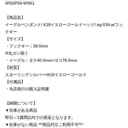
WSGP3A-WSK1
【商品名】
イーグルペンダント/ K18イエローゴールドヘッド/ eg-03A w/フッ
クキー
【サイズ】
・フックキー：38.0mm
※丸カン除く
・イーグル：タテ40.0mm×ヨコ78.0mm
【材質】
スターリングシルバー×K18イエローゴールド
【付属品】
・当店発行の購入証明書
【納期について】
▼在庫がある商品
即日～1週間以内での発送となります。
▼在庫がない商品 ***商品代引ご利用不可***