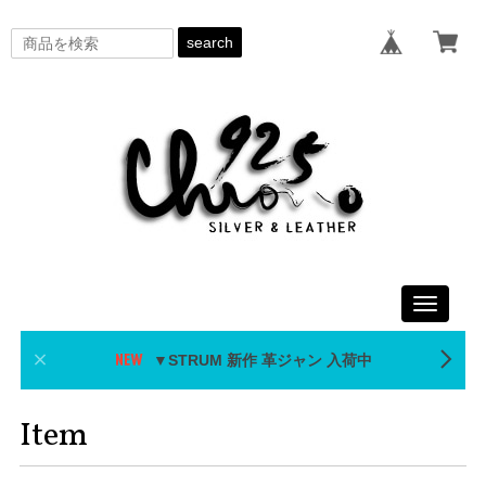
search
Toggle
navigati
▼STRUM 新作 革ジャン 入荷中
Item