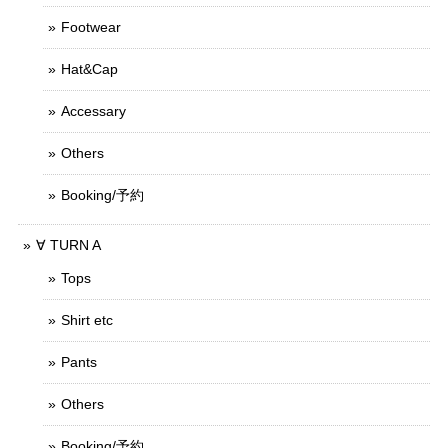
Footwear
Hat&Cap
Accessary
Others
Booking/予約
∀ TURN A
Tops
Shirt etc
Pants
Others
Booking/予約