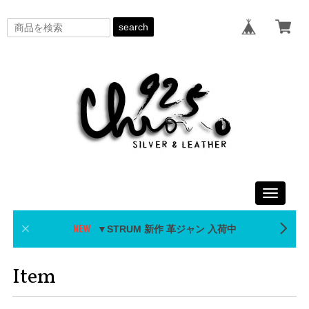
search
Toggle
navigati
▼STRUM 新作 革ジャン 入荷中
Item