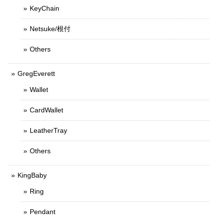
KeyChain
Netsuke/根付
Others
GregEverett
Wallet
CardWallet
LeatherTray
Others
KingBaby
Ring
Pendant