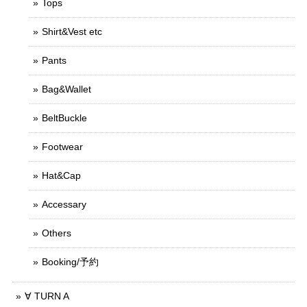
Tops
Shirt&Vest etc
Pants
Bag&Wallet
BeltBuckle
Footwear
Hat&Cap
Accessary
Others
Booking/予約
∀ TURN A