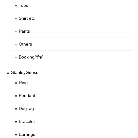
Tops
Shirt etc
Pants
Others
Booking/予約
StanleyGuess
Ring
Pendant
DogTag
Bracelet
Earrings