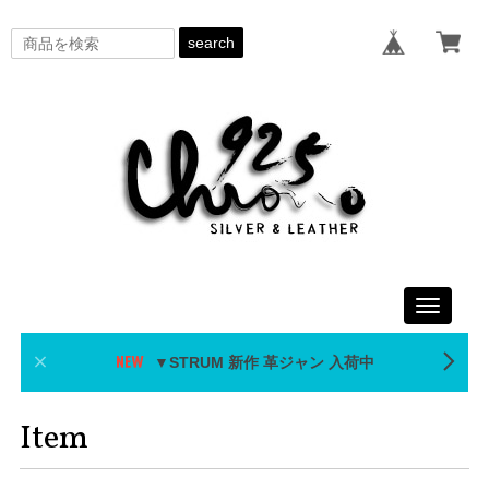
search
Toggle
navigati
▼STRUM 新作 革ジャン 入荷中
Item