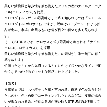
美しい鱗模様と希少性を兼ね備えたアフリカ産のナイルクロコダ
イル(ニロティカス)を使用。
クロコダイルレザーの最高峰として広く知られるのは「スモール
クロコダイル(ポロサス)」ですが、近年はハイブランドによる独
占が進み、市場に出回るものは傷が目立つ個体も多く見られま
す。
そこでSTRUMでは、ポロサスと並び最高峰と称される「ナイル
クロコ(ニロティカス)」を採用。
美しい鱗模様と希少性を兼ね備えたこの素材が、唯一無二の存在
感を放ちます。
竹腑（たけふ）から丸附（まるふ）にかけて緩やかなラインで細
かくなるのが特徴でマットな質感に仕上げました。
【備考】
皮革業界では、お化粧をした革と言われる、顔料で色を吹き付け
たものや、色止め剤でコーティングしたものなどは、皮革の風合
いが損なわれる為、特別な意図が無い限りSTRUMでは使用して