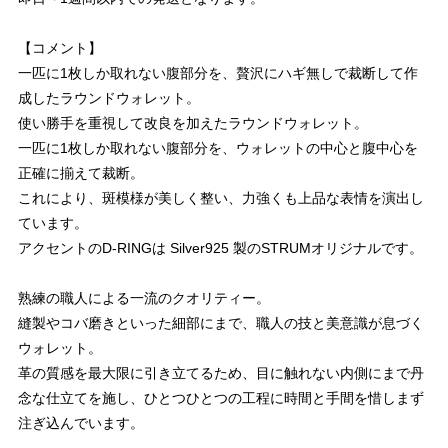
【コメント】
一匹に1枚しか取れない腹部分を、贅沢にハギ無しで裁断して作
成したラウンドウォレット。
使い勝手を重視して改良を加えたラウンドウォレット。
一匹に1枚しか取れない腹部分を、ウォレットの中心と腹中心を
正確に揃えて裁断。
これにより、斑模様が美しく整い、力強くも上品な表情を演出し
ています。
アクセントのD-RINGは Silver925 製のSTRUMオリジナルです。
熟練の職人による一流のクオリティー。
縫製やコバ磨きといった細部にまで、職人の技と美意識が息づく
ウォレット。
革の質感を最大限に引き立てるため、目に触れない内側にまで丹
念な仕立てを施し、ひとつひとつの工程に時間と手間を惜しまず
注ぎ込んでいます。