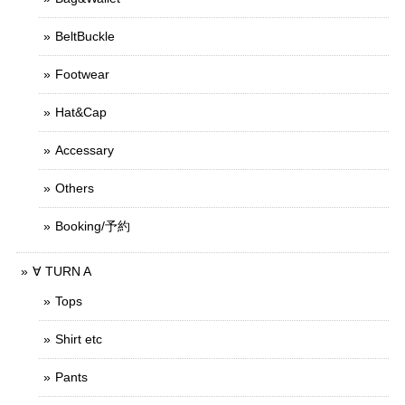
BeltBuckle
Footwear
Hat&Cap
Accessary
Others
Booking/予約
∀ TURN A
Tops
Shirt etc
Pants