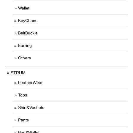
Wallet
KeyChain
BeltBuckle
Earring
Others
STRUM
LeatherWear
Tops
Shirt&Vest etc
Pants
Bag&Wallet