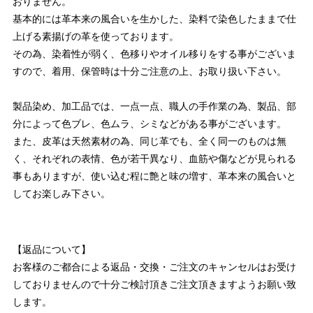
おりません。
基本的には革本来の風合いを生かした、染料で染色したままで仕
上げる素揚げの革を使っております。
その為、染着性が弱く、色移りやオイル移りをする事がございま
すので、着用、保管時は十分ご注意の上、お取り扱い下さい。
製品染め、加工品では、一点一点、職人の手作業の為、製品、部
分によって色ブレ、色ムラ、シミなどがある事がございます。
また、皮革は天然素材の為、同じ革でも、全く同一のものは無
く、それぞれの表情、色が若干異なり、血筋や傷などが見られる
事もありますが、使い込む程に艶と味の増す、革本来の風合いと
してお楽しみ下さい。
【返品について】
お客様のご都合による返品・交換・ご注文のキャンセルはお受け
しておりませんので十分ご検討頂きご注文頂きますようお願い致
します。