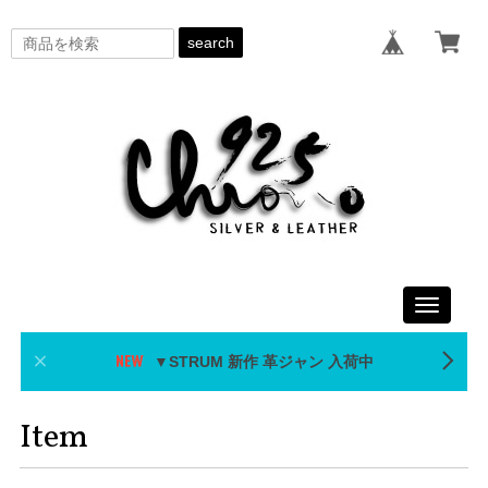
search
Toggle
navigati
▼STRUM 新作 革ジャン 入荷中
Item