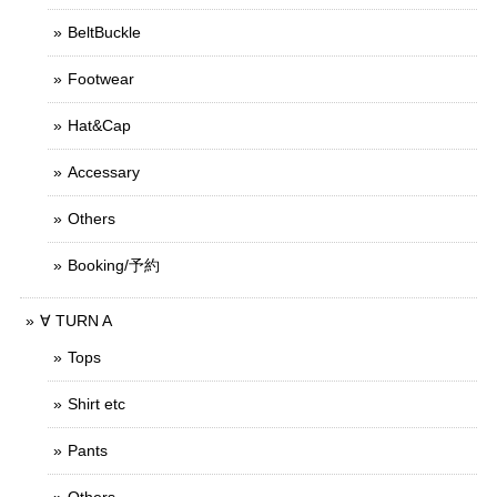
BeltBuckle
Footwear
Hat&Cap
Accessary
Others
Booking/予約
∀ TURN A
Tops
Shirt etc
Pants
Others