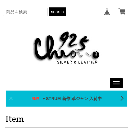
search
Toggle
navigati
▼STRUM 新作 革ジャン 入荷中
Item