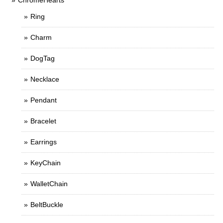
Ring
Charm
DogTag
Necklace
Pendant
Bracelet
Earrings
KeyChain
WalletChain
BeltBuckle