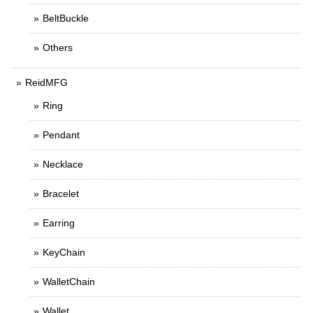
BeltBuckle
Others
ReidMFG
Ring
Pendant
Necklace
Bracelet
Earring
KeyChain
WalletChain
Wallet