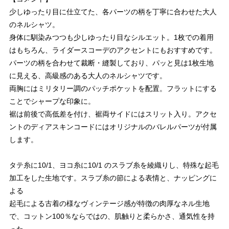
少しゆったり目に仕立てた、各パーツの柄を丁寧に合わせた大人
のネルシャツ。
身体に馴染みつつも少しゆったり目なシルエット。1枚での着用
はもちろん、ライダースコーデのアクセントにもおすすめです。
パーツの柄を合わせて裁断・縫製しており、パッと見は1枚生地
に見える、高級感のある大人のネルシャツです。
両胸にはミリタリー調のパッチポケットを配置。フラットにする
ことでシャープな印象に。
裾は前後で高低差を付け、裾両サイドにはスリット入り。アクセ
ントのディアスキンコードにはオリジナルのバレルパーツが付属
します。
タテ糸に10/1、ヨコ糸に10/1 のスラブ糸を綾織りし、特殊な起毛
加工をした生地です。スラブ糸の節による表情と、ナッピングに
よる
起毛による古着の様なヴィンテージ感が特徴の肉厚なネル生地
で、コットン100％ならではの、肌触りと柔らかさ、通気性を持