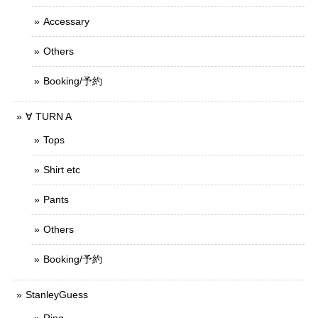
Accessary
Others
Booking/予約
∀ TURN A
Tops
Shirt etc
Pants
Others
Booking/予約
StanleyGuess