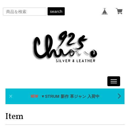
search
Toggle
navigati
▼STRUM 新作 革ジャン 入荷中
Item