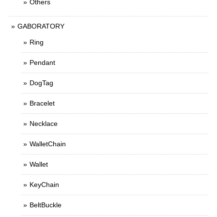
Others
GABORATORY
Ring
Pendant
DogTag
Bracelet
Necklace
WalletChain
Wallet
KeyChain
BeltBuckle