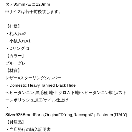
タテ95mm×ヨコ120mm
※サイズは若干前後致します。
【仕様】
・札入れ×2
・小銭入れ×1
・Dリング×1
【カラー】
ブルーグレー
【材質】
レザー×スターリングシルバー
・Domestic Heavy Tanned Black Hide
ヘビータンニン 黒毛種 地生 クロム下地/ヘビータンニン鞣し/スト
ーンポリッシュ加工/オイル仕上げ
・
Silver925BrandParts,Original"D"ring,RaccagniZipFastener(ITALY)
【付属品】
・当店発行の購入証明書