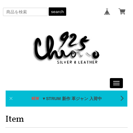
search
Toggle
navigati
▼STRUM 新作 革ジャン 入荷中
Item