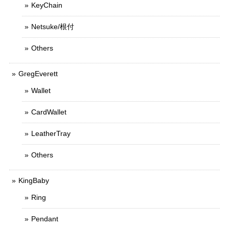
KeyChain
Netsuke/根付
Others
GregEverett
Wallet
CardWallet
LeatherTray
Others
KingBaby
Ring
Pendant