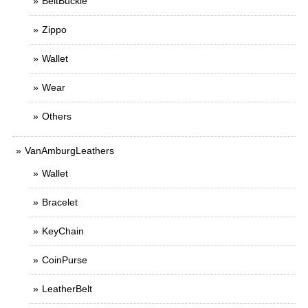
BeltBuckle
Zippo
Wallet
Wear
Others
VanAmburgLeathers
Wallet
Bracelet
KeyChain
CoinPurse
LeatherBelt