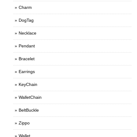
Charm
DogTag
Necklace
Pendant
Bracelet
Earrings
KeyChain
WalletChain
BeltBuckle
Zippo
Wallet