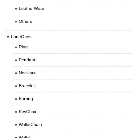
LeatherWear
Others
LoneOnes
Ring
Pendant
Necklace
Bracelet
Earring
KeyChain
WalletChain
Wallet