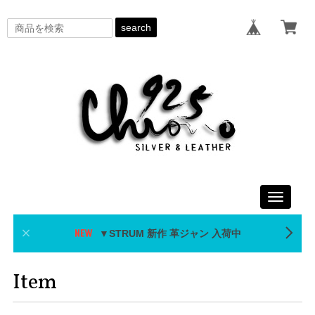
search
Toggle
navigati
▼STRUM 新作 革ジャン 入荷中
Item