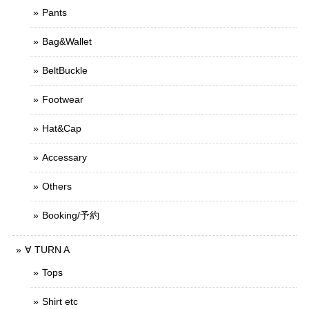
Pants
Bag&Wallet
BeltBuckle
Footwear
Hat&Cap
Accessary
Others
Booking/予約
∀ TURN A
Tops
Shirt etc