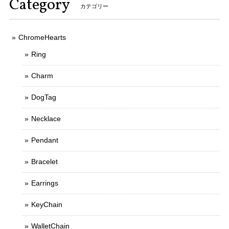
Category
カテゴリー
ChromeHearts
Ring
Charm
DogTag
Necklace
Pendant
Bracelet
Earrings
KeyChain
WalletChain