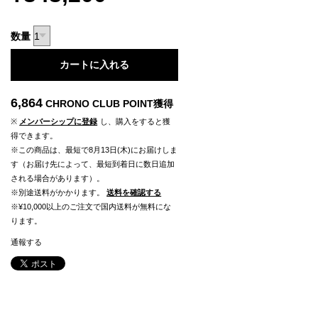
数量
カートに入れる
6,864
CHRONO CLUB POINT
獲得
※
メンバーシップに登録
し、購入をすると獲
得できます。
※この商品は、最短で8月13日(木)にお届けしま
す（お届け先によって、最短到着日に数日追加
される場合があります）。
※別途送料がかかります。
送料を確認する
※¥10,000以上のご注文で国内送料が無料にな
ります。
通報する