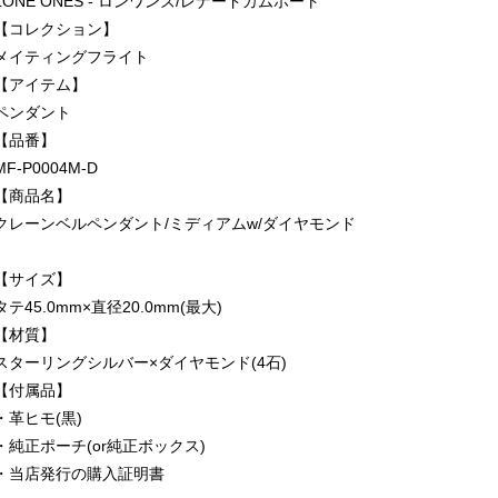
LONE ONES - ロンワンズ/レナードカムホート
【コレクション】
メイティングフライト
【アイテム】
ペンダント
【品番】
MF-P0004M-D
【商品名】
クレーンベルペンダント/ミディアムw/ダイヤモンド
【サイズ】
タテ45.0mm×直径20.0mm(最大)
【材質】
スターリングシルバー×ダイヤモンド(4石)
【付属品】
・革ヒモ(黒)
・純正ポーチ(or純正ボックス)
・当店発行の購入証明書