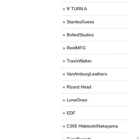
∀ TURN A
StanleyGuess
BoltedStudios
ReidMFG
TravisWalker
VanAmburgLeathers
Rizard Head
LoneOnes
EDF
C365 HidetoshiNakayama