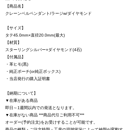
【商品名】
クレーンベルペンダント/ラージw/ダイヤモンド
【サイズ】
タテ45.0mm×直径20.0mm(最大)
【材質】
スターリングシルバー×ダイヤモンド(4石)
【付属品】
・革ヒモ(黒)
・純正ポーチ(or純正ボックス)
・当店発行の購入証明書
【納期について】
▼在庫がある商品
即日～1週間以内での発送となります。
▼在庫がない商品 ***商品代引ご利用不可***
オーダー(予約注文)をお受けすることが可能です。
商品の種類・ご注文時期・工房の混雑状況によって納期が変動す