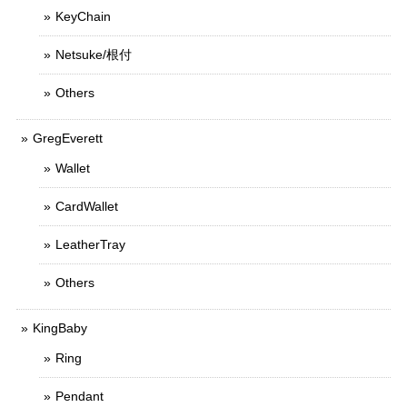
KeyChain
Netsuke/根付
Others
GregEverett
Wallet
CardWallet
LeatherTray
Others
KingBaby
Ring
Pendant