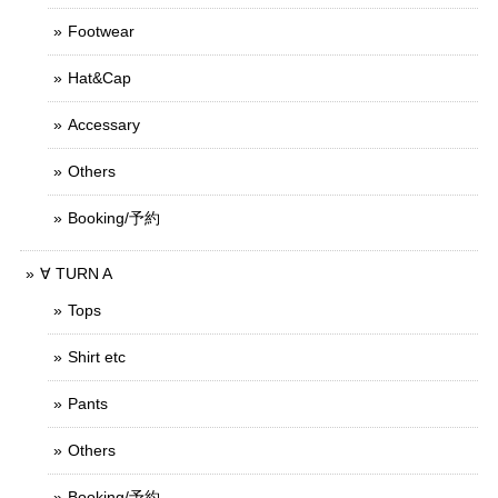
Footwear
Hat&Cap
Accessary
Others
Booking/予約
∀ TURN A
Tops
Shirt etc
Pants
Others
Booking/予約