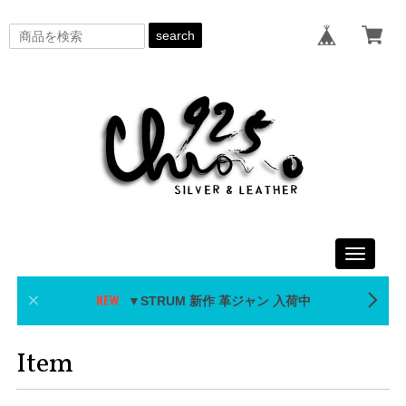
search
Toggle
navigati
▼STRUM 新作 革ジャン 入荷中
Item