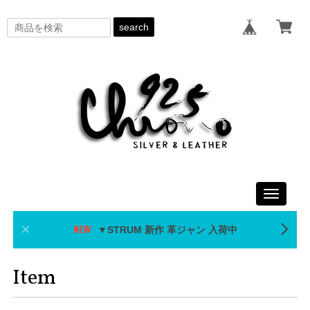
search
Toggle
navigati
▼STRUM 新作 革ジャン 入荷中
Item