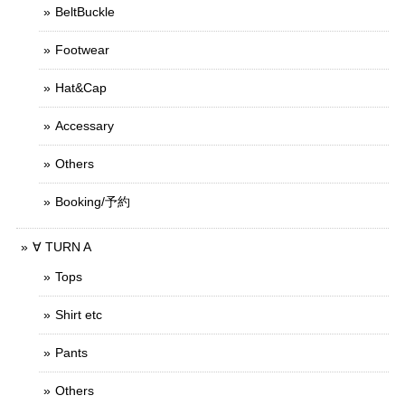
BeltBuckle
Footwear
Hat&Cap
Accessary
Others
Booking/予約
∀ TURN A
Tops
Shirt etc
Pants
Others