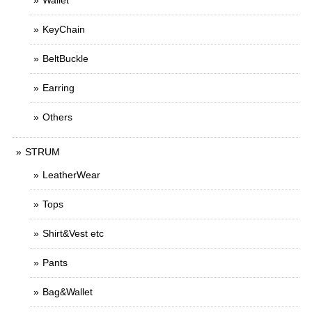
Wallet
KeyChain
BeltBuckle
Earring
Others
STRUM
LeatherWear
Tops
Shirt&Vest etc
Pants
Bag&Wallet