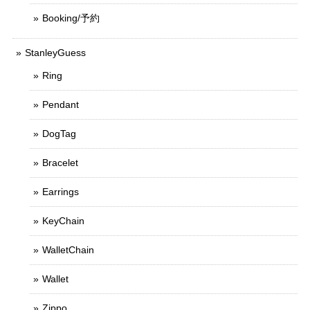
Booking/予約
StanleyGuess
Ring
Pendant
DogTag
Bracelet
Earrings
KeyChain
WalletChain
Wallet
Zippo