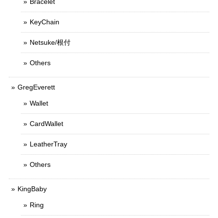
Bracelet
KeyChain
Netsuke/根付
Others
GregEverett
Wallet
CardWallet
LeatherTray
Others
KingBaby
Ring