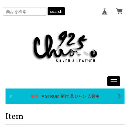
search
Toggle
navigati
▼STRUM 新作 革ジャン 入荷中
Item