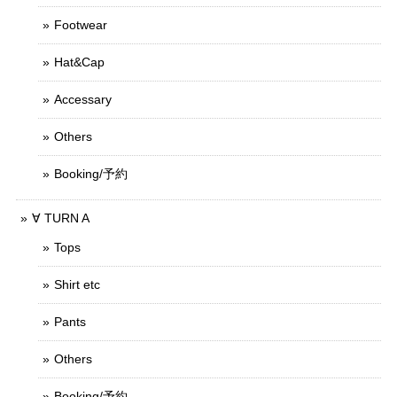
Footwear
Hat&Cap
Accessary
Others
Booking/予約
∀ TURN A
Tops
Shirt etc
Pants
Others
Booking/予約