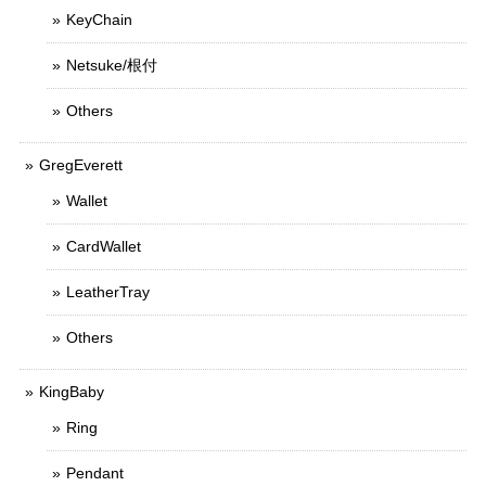
KeyChain
Netsuke/根付
Others
GregEverett
Wallet
CardWallet
LeatherTray
Others
KingBaby
Ring
Pendant