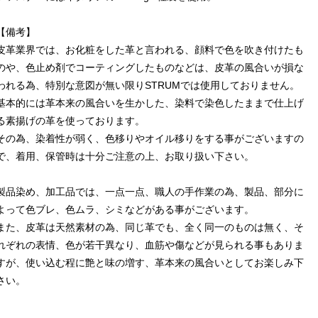
【備考】
皮革業界では、お化粧をした革と言われる、顔料で色を吹き付けたも
のや、色止め剤でコーティングしたものなどは、皮革の風合いが損な
われる為、特別な意図が無い限りSTRUMでは使用しておりません。
基本的には革本来の風合いを生かした、染料で染色したままで仕上げ
る素揚げの革を使っております。
その為、染着性が弱く、色移りやオイル移りをする事がございますの
で、着用、保管時は十分ご注意の上、お取り扱い下さい。
製品染め、加工品では、一点一点、職人の手作業の為、製品、部分に
よって色ブレ、色ムラ、シミなどがある事がございます。
また、皮革は天然素材の為、同じ革でも、全く同一のものは無く、そ
れぞれの表情、色が若干異なり、血筋や傷などが見られる事もありま
すが、使い込む程に艶と味の増す、革本来の風合いとしてお楽しみ下
さい。