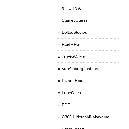
∀ TURN A
StanleyGuess
BoltedStudios
ReidMFG
TravisWalker
VanAmburgLeathers
Rizard Head
LoneOnes
EDF
C365 HidetoshiNakayama