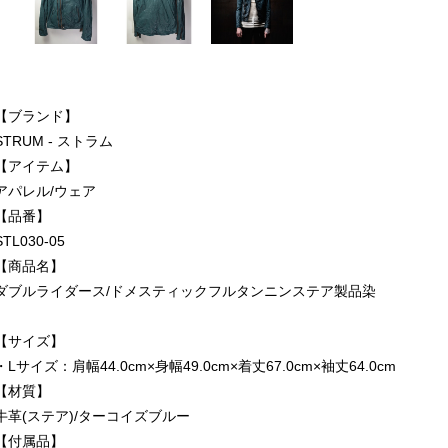
【ブランド】
STRUM - ストラム
【アイテム】
アパレル/ウェア
【品番】
STL030-05
【商品名】
ダブルライダース/ドメスティックフルタンニンステア製品染
【サイズ】
・Lサイズ：肩幅44.0cm×身幅49.0cm×着丈67.0cm×袖丈64.0cm
【材質】
牛革(ステア)/ターコイズブルー
【付属品】