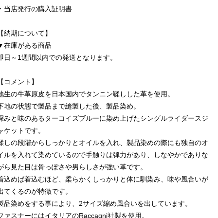
・当店発行の購入証明書
【納期について】
▼在庫がある商品
即日～1週間以内での発送となります。
【コメント】
地生の牛革原皮を日本国内でタンニン鞣しした革を使用。
下地の状態で製品まで縫製した後、製品染め。
深みと味のあるターコイズブルーに染め上げたシングルライダースジ
ャケットです。
鞣しの段階からしっかりとオイルを入れ、製品染めの際にも独自のオ
イルを入れて染めているので手触りは弾力があり、しなやかでありな
がら見た目は骨っぽさや男らしさが強い革です。
着込めば着込むほど、柔らかくしっかりと体に馴染み、味や風合いが
出てくるのが特徴です。
製品染めをする事により、2サイズ縮め風合いを出しています。
ファスナーにはイタリアのRaccagni社製を使用。