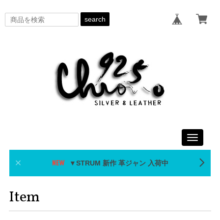
search
Toggle
navigati
▼STRUM 新作 革ジャン 入荷中
Item