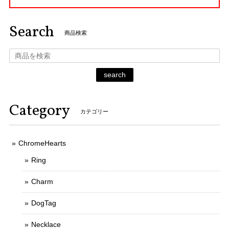
Search
商品検索
search
Category
カテゴリー
ChromeHearts
Ring
Charm
DogTag
Necklace