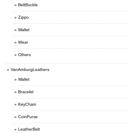
BeltBuckle
Zippo
Wallet
Wear
Others
VanAmburgLeathers
Wallet
Bracelet
KeyChain
CoinPurse
LeatherBelt