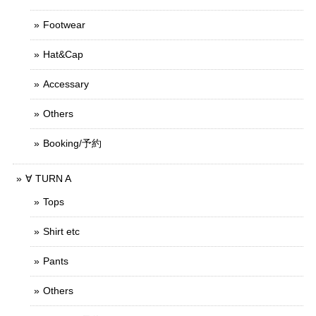
Footwear
Hat&Cap
Accessary
Others
Booking/予約
∀ TURN A
Tops
Shirt etc
Pants
Others