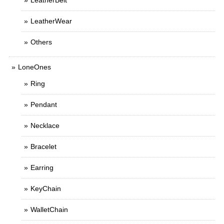
LeatherBelt
LeatherWear
Others
LoneOnes
Ring
Pendant
Necklace
Bracelet
Earring
KeyChain
WalletChain