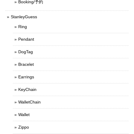
Booking/予約
StanleyGuess
Ring
Pendant
DogTag
Bracelet
Earrings
KeyChain
WalletChain
Wallet
Zippo