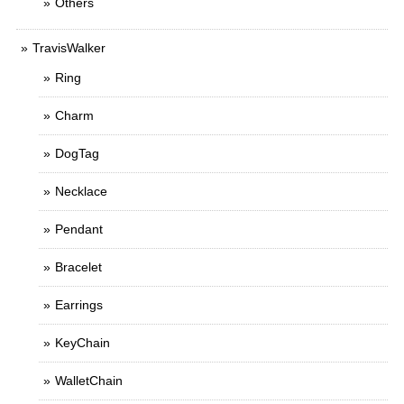
Others
TravisWalker
Ring
Charm
DogTag
Necklace
Pendant
Bracelet
Earrings
KeyChain
WalletChain