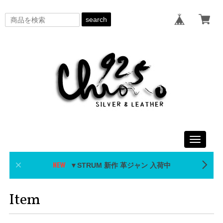
search
Toggle
navigati
▼STRUM 新作 革ジャン 入荷中
Item