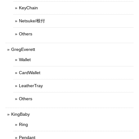
KeyChain
Netsuke/根付
Others
GregEverett
Wallet
CardWallet
LeatherTray
Others
KingBaby
Ring
Pendant