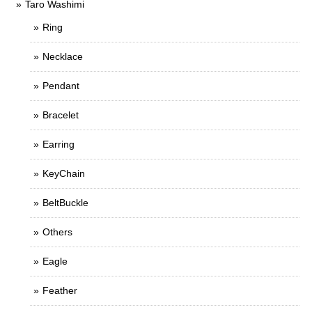
Taro Washimi
Ring
Necklace
Pendant
Bracelet
Earring
KeyChain
BeltBuckle
Others
Eagle
Feather