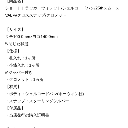
【商品名】
ショートトラッカーウォレット/シェルコードバン/25thスムース
VAL w/クロススナップ/グロメット
【サイズ】
タテ100.0mm×ヨコ140.0mm
※閉じた状態
【仕様】
・札入れ：1ヶ所
・小銭入れ：1ヶ所
※ジッパー付き
・グロメット：1ヵ所
【材質】
・ボディ：シェルコードバン(ホーウィン社)
・スナップ：スターリングシルバー
【付属品】
・当店発行の購入証明書