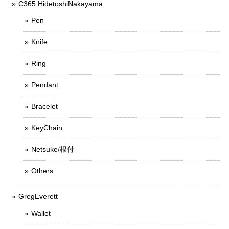
C365 HidetoshiNakayama
Pen
Knife
Ring
Pendant
Bracelet
KeyChain
Netsuke/根付
Others
GregEverett
Wallet