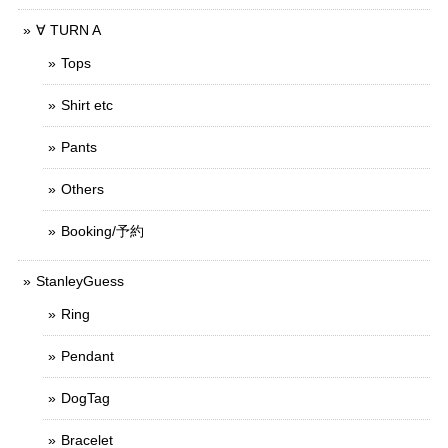
∀ TURN A
Tops
Shirt etc
Pants
Others
Booking/予約
StanleyGuess
Ring
Pendant
DogTag
Bracelet