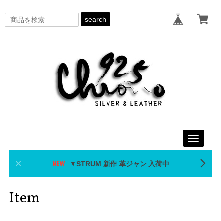
search
Toggle
navigati
▼STRUM 新作 革ジャン 入荷中
Item