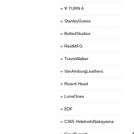
∀ TURN A
StanleyGuess
BoltedStudios
ReidMFG
TravisWalker
VanAmburgLeathers
Rizard Head
LoneOnes
EDF
C365 HidetoshiNakayama