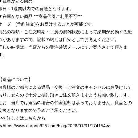
▼在庫がある商品
即日～1週間以内での発送となります。
▼在庫がない商品 ***商品代引ご利用不可***
オーダー(予約注文)をお受けすることが可能です。
商品の種類・ご注文時期・工房の混雑状況によって納期が変動する恐
れがありますので、記載の納期は目安としてお考えください。
詳しい納期は、当店からの受注確認メールにてご案内させて頂きま
す。
【返品について】
お客様のご都合による返品・交換・ご注文のキャンセルはお受けして
おりませんので十分ご検討頂きご注文頂きますようお願い致します。
なお、当店では返品の場合の代金返却は承っておりません。良品との
交換となりますので予めご了承ください。
>>> 詳しくはこちらから
≪
https://www.chrono925.com/blog/2026/01/31/174154
≫