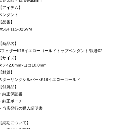
鷲見太郎 - TaroWashimi
【アイテム】
ペンダント
【品番】
WSGP11S-02SVM
【商品名】
SフェザーK18イエローゴールドトップペンダント/銀巻02
【サイズ】
タテ42.0mm×ヨコ10.0mm
【材質】
スターリングシルバー×K18イエローゴールド
【付属品】
・純正保証書
・純正ポーチ
・当店発行の購入証明書
【納期について】