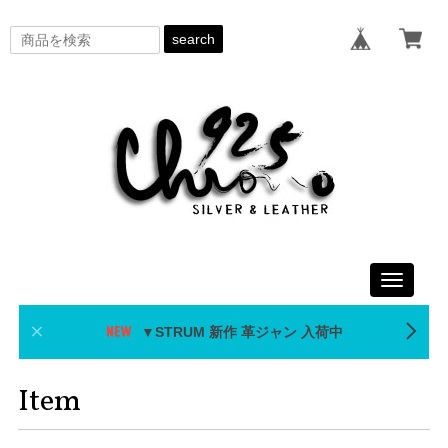
search
Toggle
navigati
▼STRUM 新作 革ジャン 入荷中
Item