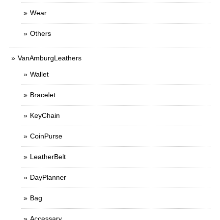
Wear
Others
VanAmburgLeathers
Wallet
Bracelet
KeyChain
CoinPurse
LeatherBelt
DayPlanner
Bag
Accessary