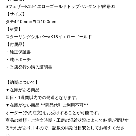
SフェザーK18イエローゴールドトップペンダント/銀巻01
【サイズ】
タテ42.0mm×ヨコ10.0mm
【材質】
スターリングシルバー×K18イエローゴールド
【付属品】
・純正保証書
・純正ポーチ
・当店発行の購入証明書
【納期について】
▼在庫がある商品
即日～1週間以内での発送となります。
▼在庫がない商品 ***商品代引ご利用不可***
オーダー(予約注文)をお受けすることが可能です。
商品の種類・ご注文時期・工房の混雑状況によって納期が変動す
る恐れがありますので、記載の納期は目安としてお考えくださ
い。