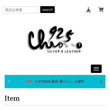
search
Toggle
navigati
▼STRUM 新作 革ジャン 入荷中
Item