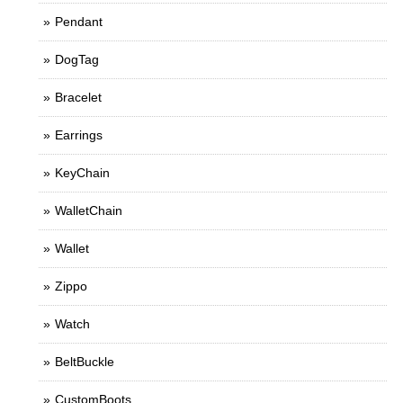
Pendant
DogTag
Bracelet
Earrings
KeyChain
WalletChain
Wallet
Zippo
Watch
BeltBuckle
CustomBoots