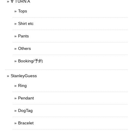
∀ TURN A
Tops
Shirt etc
Pants
Others
Booking/予約
StanleyGuess
Ring
Pendant
DogTag
Bracelet