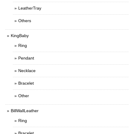
LeatherTray
Others
KingBaby
Ring
Pendant
Necklace
Bracelet
Other
BillWallLeather
Ring
Bracelet