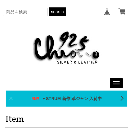
search
Toggle
navigati
▼STRUM 新作 革ジャン 入荷中
Item