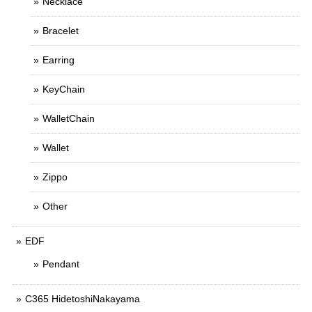
Necklace
Bracelet
Earring
KeyChain
WalletChain
Wallet
Zippo
Other
EDF
Pendant
C365 HidetoshiNakayama