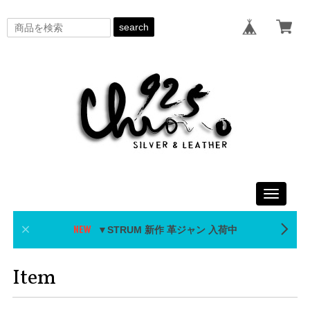
search
Toggle
navigati
▼STRUM 新作 革ジャン 入荷中
Item