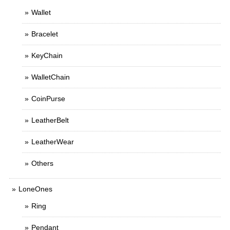
Wallet
Bracelet
KeyChain
WalletChain
CoinPurse
LeatherBelt
LeatherWear
Others
LoneOnes
Ring
Pendant