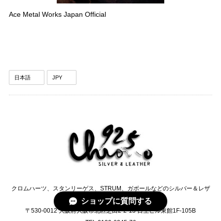
Ace Metal Works Japan Official
クロムハーツ、スタンリーゲス、STRUM、ガボールなどのシルバー＆レザ
ーセレクトショップCHRONO
ショップに質問する
〒530-0012 大阪府大阪市北区芝田2-2-13 日生ビル東館1F-105B