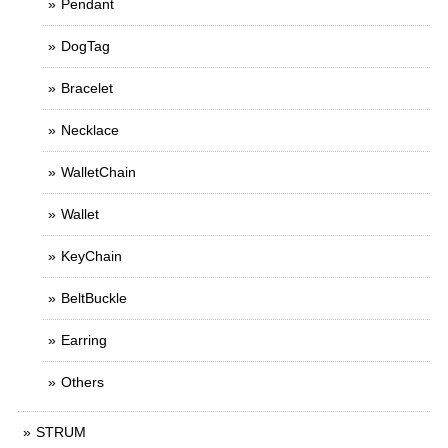
Pendant
DogTag
Bracelet
Necklace
WalletChain
Wallet
KeyChain
BeltBuckle
Earring
Others
STRUM