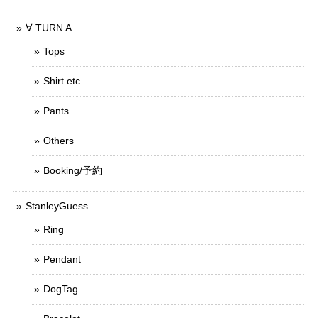
∀ TURN A
Tops
Shirt etc
Pants
Others
Booking/予約
StanleyGuess
Ring
Pendant
DogTag