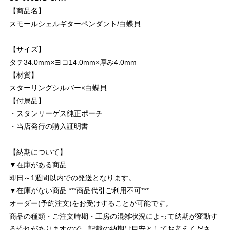
【商品名】
スモールシェルギターペンダント/白蝶貝
【サイズ】
タテ34.0mm×ヨコ14.0mm×厚み4.0mm
【材質】
スターリングシルバー×白蝶貝
【付属品】
・スタンリーゲス純正ポーチ
・当店発行の購入証明書
【納期について】
▼在庫がある商品
即日～1週間以内での発送となります。
▼在庫がない商品 ***商品代引ご利用不可***
オーダー(予約注文)をお受けすることが可能です。
商品の種類・ご注文時期・工房の混雑状況によって納期が変動す
る恐れがありますので、記載の納期は目安としてお考えくださ