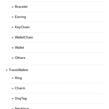
Bracelet
Earring
KeyChain
WalletChain
Wallet
Others
TravisWalker
Ring
Charm
DogTag
Necklace