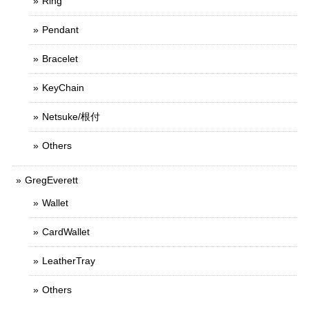
Ring
Pendant
Bracelet
KeyChain
Netsuke/根付
Others
GregEverett
Wallet
CardWallet
LeatherTray
Others