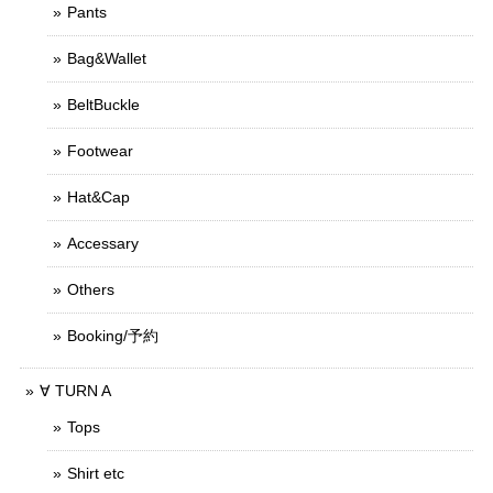
Pants
Bag&Wallet
BeltBuckle
Footwear
Hat&Cap
Accessary
Others
Booking/予約
∀ TURN A
Tops
Shirt etc