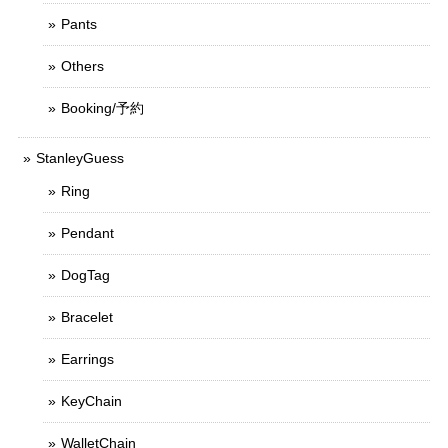
Pants
Others
Booking/予約
StanleyGuess
Ring
Pendant
DogTag
Bracelet
Earrings
KeyChain
WalletChain