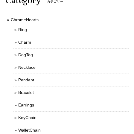
Category
カテゴリー
ChromeHearts
Ring
Charm
DogTag
Necklace
Pendant
Bracelet
Earrings
KeyChain
WalletChain