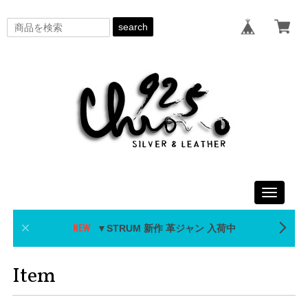
search
Toggle
navigati
▼STRUM 新作 革ジャン 入荷中
Item