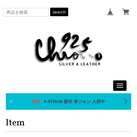
search
Toggle
navigati
▼STRUM 新作 革ジャン 入荷中
Item