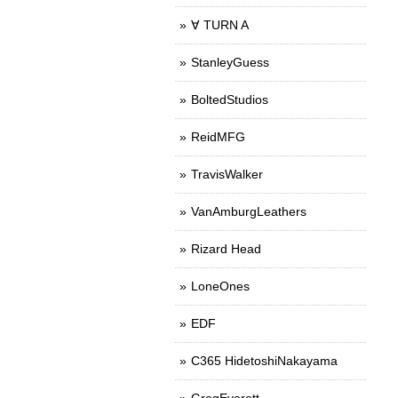
∀ TURN A
StanleyGuess
BoltedStudios
ReidMFG
TravisWalker
VanAmburgLeathers
Rizard Head
LoneOnes
EDF
C365 HidetoshiNakayama