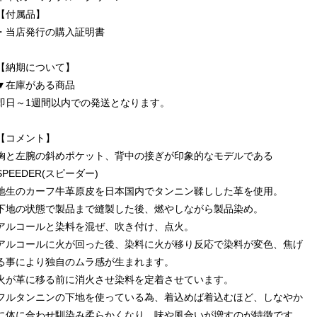
【付属品】
・当店発行の購入証明書
【納期について】
▼在庫がある商品
即日～1週間以内での発送となります。
【コメント】
胸と左腕の斜めポケット、背中の接ぎが印象的なモデルである
SPEEDER(スピーダー)
地生のカーフ牛革原皮を日本国内でタンニン鞣しした革を使用。
下地の状態で製品まで縫製した後、燃やしながら製品染め。
アルコールと染料を混ぜ、吹き付け、点火。
アルコールに火が回った後、染料に火が移り反応で染料が変色、焦げ
る事により独自のムラ感が生まれます。
火が革に移る前に消火させ染料を定着させています。
フルタンニンの下地を使っている為、着込めば着込むほど、しなやか
に体に合わせ馴染み柔らかくなり、味や風合いが増すのが特徴です。