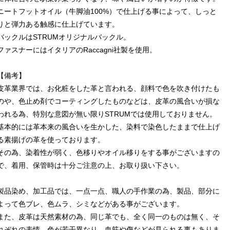
ニートフットオイル（牛脚油100%）で仕上げる事によって、しっと
りと弾力ある触感に仕上げています。
バックルはSTRUMオリジナルバックル。
ファスナーにはイタリアのRaccagni社製を使用。
【備考】
皮革業界では、お化粧をした革と言われる、顔料で色を吹き付けたも
のや、色止め剤でコーティングしたものなどは、皮革の風合いが損な
われる為、特別な意図が無い限りSTRUMでは使用しておりません。
基本的には革本来の風合いを生かした、染料で染色したままで仕上げ
る素揚げの革を使っております。
その為、染着性が弱く、色移りやオイル移りをする事がございますの
で、着用、保管時は十分ご注意の上、お取り扱い下さい。
製品染め、加工品では、一点一点、職人の手作業の為、製品、部分に
よって色ブレ、色ムラ、シミなどがある事がございます。
また、皮革は天然素材の為、同じ革でも、全く同一のものは無く、そ
れぞれの表情、色が若干異なり、血筋や傷などが見られる事もありま