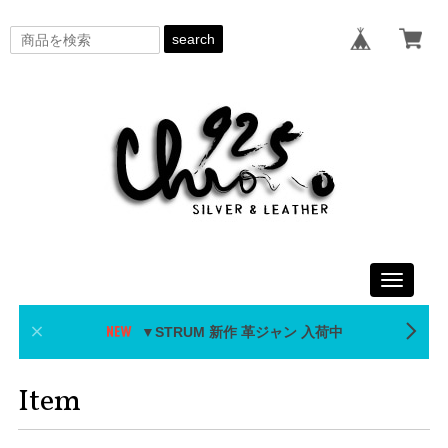
search
Toggle
navigati
▼STRUM 新作 革ジャン 入荷中
Item