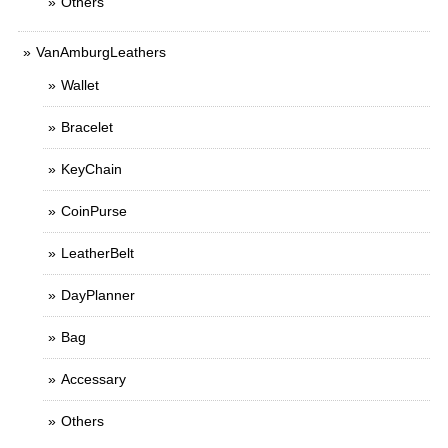
Others
VanAmburgLeathers
Wallet
Bracelet
KeyChain
CoinPurse
LeatherBelt
DayPlanner
Bag
Accessary
Others