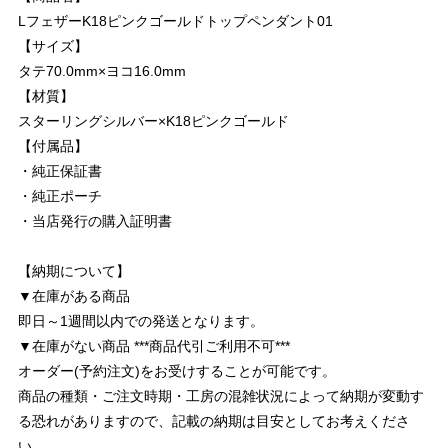
LフェザーK18ピンクゴールドトップペンダント01
【サイズ】
タテ70.0mm×ヨコ16.0mm
【材質】
スターリングシルバー×K18ピンクゴールド
【付属品】
・純正保証書
・純正ポーチ
・当店発行の購入証明書
【納期について】
▼在庫がある商品
即日～1週間以内での発送となります。
▼在庫がない商品 ***商品代引ご利用不可***
オーダー(予約注文)をお受けすることが可能です。
商品の種類・ご注文時期・工房の混雑状況によって納期が変動す
る恐れがありますので、記載の納期は目安としてお考えくださ
い。