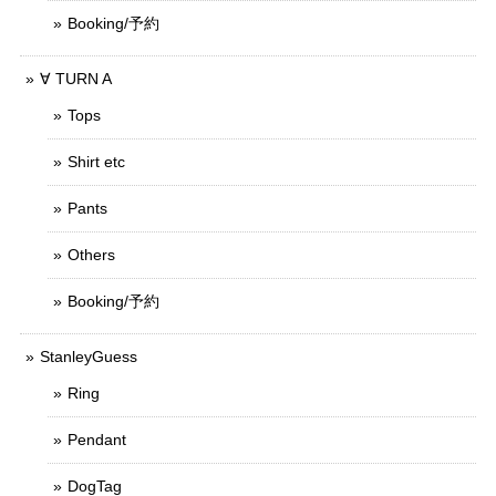
Booking/予約
∀ TURN A
Tops
Shirt etc
Pants
Others
Booking/予約
StanleyGuess
Ring
Pendant
DogTag