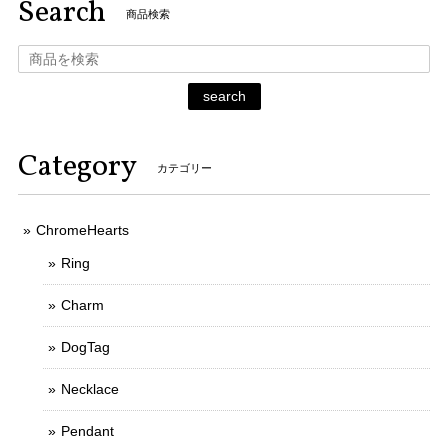
Search
商品検索
search
Category
カテゴリー
ChromeHearts
Ring
Charm
DogTag
Necklace
Pendant