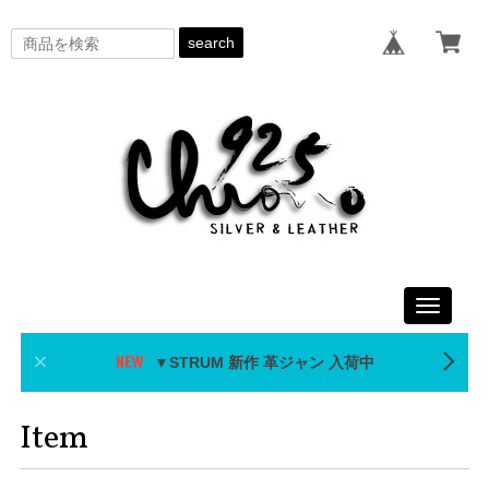
search
Toggle
navigati
▼STRUM 新作 革ジャン 入荷中
Item