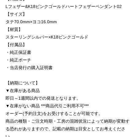
Lフェザー&K18ピンクゴールドハートフェザーペンダント02
【サイズ】
タテ70.0mm×ヨコ16.0mm
【材質】
スターリングシルバー×K18ピンクゴールド
【付属品】
・純正保証書
・純正ポーチ
・当店発行の購入証明書
【納期について】
▼在庫がある商品
即日～1週間以内での発送となります。
▼在庫がない商品 ***商品代引ご利用不可***
オーダー(予約注文)をお受けすることが可能です。
商品の種類・ご注文時期・工房の混雑状況によって納期が変動す
る恐れがありますので、記載の納期は目安としてお考えくださ
い。