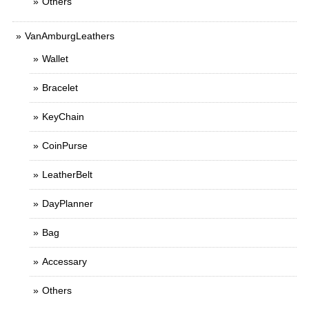
Others
VanAmburgLeathers
Wallet
Bracelet
KeyChain
CoinPurse
LeatherBelt
DayPlanner
Bag
Accessary
Others