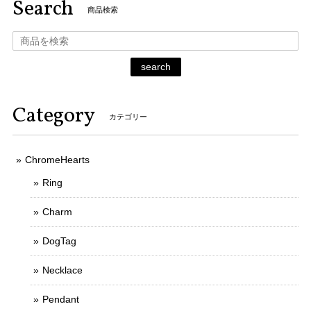
Search
商品検索
search
Category
カテゴリー
ChromeHearts
Ring
Charm
DogTag
Necklace
Pendant