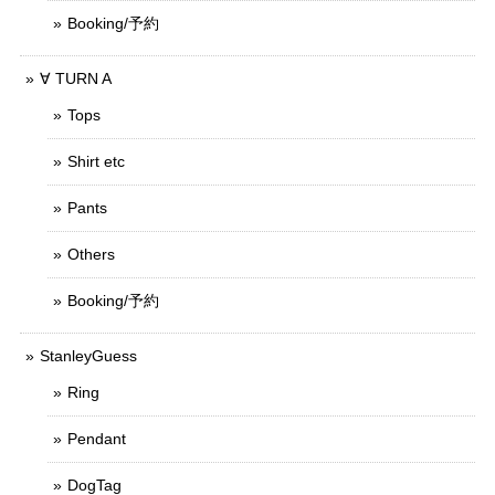
Booking/予約
∀ TURN A
Tops
Shirt etc
Pants
Others
Booking/予約
StanleyGuess
Ring
Pendant
DogTag