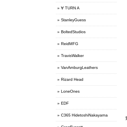
∀ TURN A
StanleyGuess
BoltedStudios
ReidMFG
TravisWalker
VanAmburgLeathers
Rizard Head
LoneOnes
EDF
C365 HidetoshiNakayama