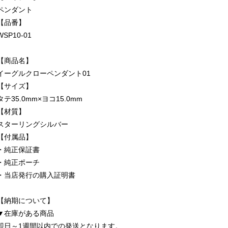
ペンダント
【品番】
WSP10-01
【商品名】
イーグルクローペンダント01
【サイズ】
タテ35.0mm×ヨコ15.0mm
【材質】
スターリングシルバー
【付属品】
・純正保証書
・純正ポーチ
・当店発行の購入証明書
【納期について】
▼在庫がある商品
即日～1週間以内での発送となります。