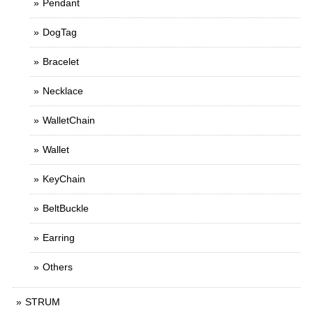
Pendant
DogTag
Bracelet
Necklace
WalletChain
Wallet
KeyChain
BeltBuckle
Earring
Others
STRUM