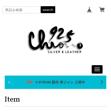
search
Toggle
navigati
▼STRUM 新作 革ジャン 入荷中
Item