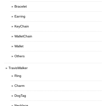
Bracelet
Earring
KeyChain
WalletChain
Wallet
Others
TravisWalker
Ring
Charm
DogTag
Necklace