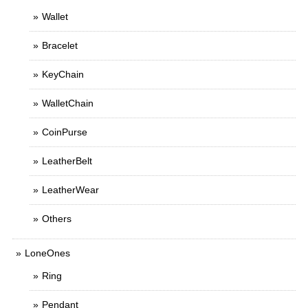
Wallet
Bracelet
KeyChain
WalletChain
CoinPurse
LeatherBelt
LeatherWear
Others
LoneOnes
Ring
Pendant