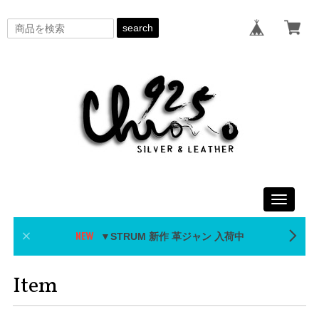
search
Toggle
navigati
▼STRUM 新作 革ジャン 入荷中
Item