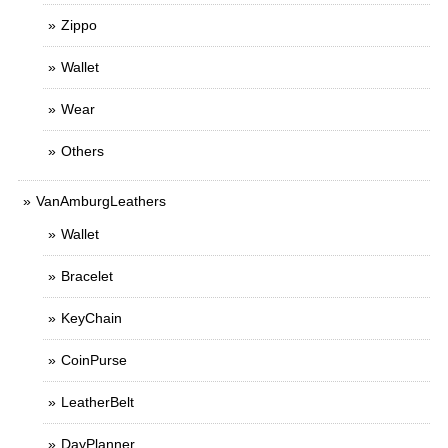
Zippo
Wallet
Wear
Others
VanAmburgLeathers
Wallet
Bracelet
KeyChain
CoinPurse
LeatherBelt
DayPlanner