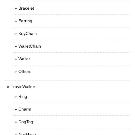
Bracelet
Earring
KeyChain
WalletChain
Wallet
Others
TravisWalker
Ring
Charm
DogTag
Necklace