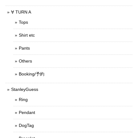
∀ TURN A
Tops
Shirt etc
Pants
Others
Booking/予約
StanleyGuess
Ring
Pendant
DogTag