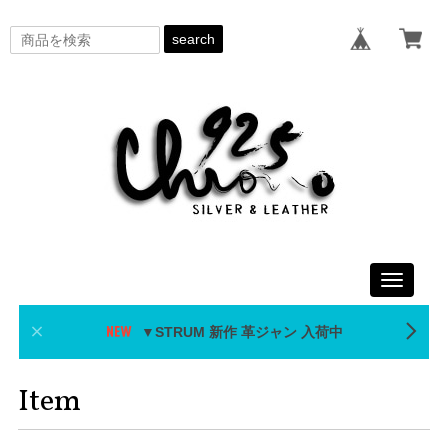
search
Toggle
navigati
▼STRUM 新作 革ジャン 入荷中
Item