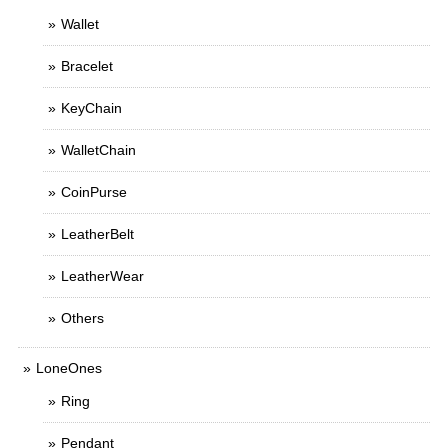
Wallet
Bracelet
KeyChain
WalletChain
CoinPurse
LeatherBelt
LeatherWear
Others
LoneOnes
Ring
Pendant