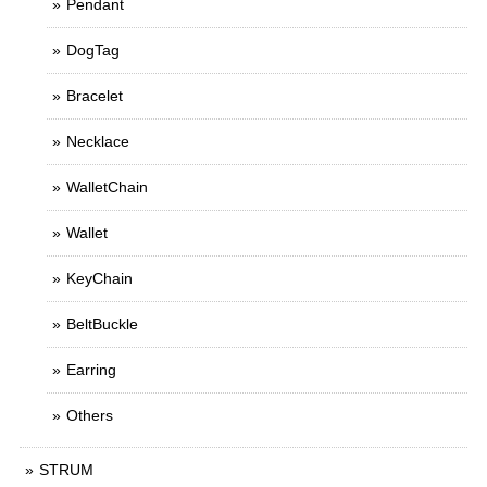
Pendant
DogTag
Bracelet
Necklace
WalletChain
Wallet
KeyChain
BeltBuckle
Earring
Others
STRUM