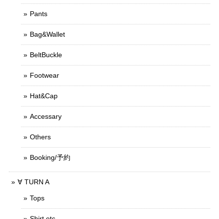
Pants
Bag&Wallet
BeltBuckle
Footwear
Hat&Cap
Accessary
Others
Booking/予約
∀ TURN A
Tops
Shirt etc