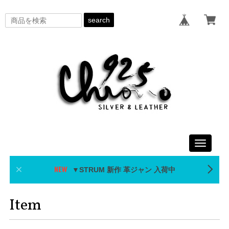
search
Toggle
navigati
▼STRUM 新作 革ジャン 入荷中
Item