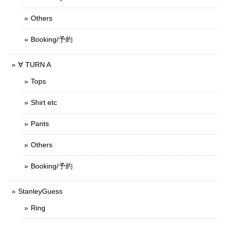
Others
Booking/予約
∀ TURN A
Tops
Shirt etc
Pants
Others
Booking/予約
StanleyGuess
Ring