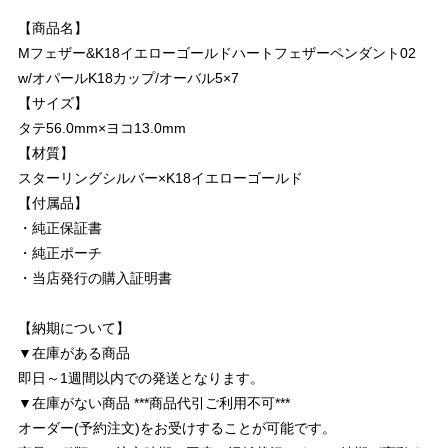
【商品名】
Mフェザー&K18イエローゴールドハートフェザーペンダント02
w/オパールK18カップ/オーバル5×7
【サイズ】
タテ56.0mm×ヨコ13.0mm
【材質】
スターリングシルバー×K18イエローゴールド
【付属品】
・純正保証書
・純正ポーチ
・当店発行の購入証明書
【納期について】
▼在庫がある商品
即日～1週間以内での発送となります。
▼在庫がない商品 ***商品代引ご利用不可***
オーダー(予約注文)をお受けすることが可能です。