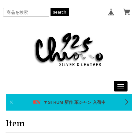
search
Toggle
navigati
▼STRUM 新作 革ジャン 入荷中
Item