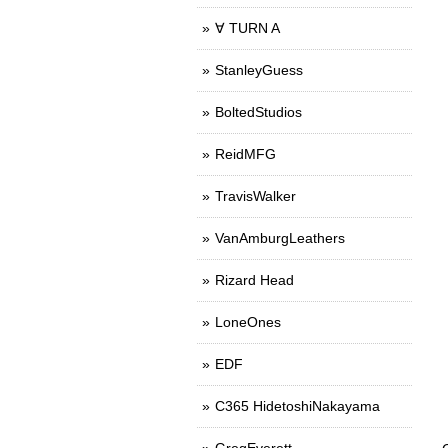
∀ TURN A
StanleyGuess
BoltedStudios
ReidMFG
TravisWalker
VanAmburgLeathers
Rizard Head
LoneOnes
EDF
C365 HidetoshiNakayama