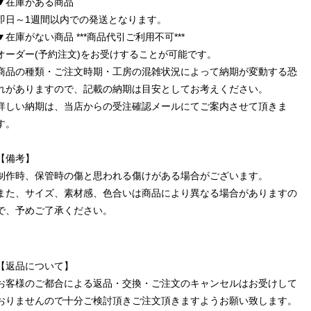
▼在庫がある商品
即日～1週間以内での発送となります。
▼在庫がない商品 ***商品代引ご利用不可***
オーダー(予約注文)をお受けすることが可能です。
商品の種類・ご注文時期・工房の混雑状況によって納期が変動する恐
れがありますので、記載の納期は目安としてお考えください。
詳しい納期は、当店からの受注確認メールにてご案内させて頂きま
す。
【備考】
制作時、保管時の傷と思われる傷けがある場合がございます。
また、サイズ、素材感、色合いは商品により異なる場合がありますの
で、予めご了承ください。
【返品について】
お客様のご都合による返品・交換・ご注文のキャンセルはお受けして
おりませんので十分ご検討頂きご注文頂きますようお願い致します。