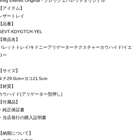
Greg Everett Original - グレッグエバレットオリジナル
【アイテム】
レザートレイ
【品番】
GEVT-KDYGTCH-YEL
【商品名】
バレットトレイ/キドニーアリゲーターテクスチャーカウハイド/イエ
ロー
【サイズ】
タテ29.0cm×ヨコ21.5cm
【材質】
カウハイド(アリゲーター型押し)
【付属品】
・純正保証書
・当店発行の購入証明書
【納期について】