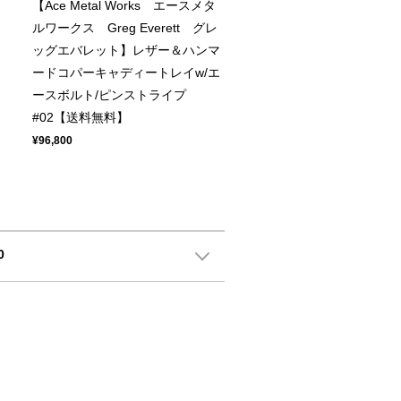
【Ace Metal Works エースメタ
ルワークス Greg Everett グレ
マ
ッグエバレット】レザー＆ハンマ
エ
ードコパーキャディートレイw/エ
ースボルト/ピンストライプ
#02【送料無料】
¥96,800
0