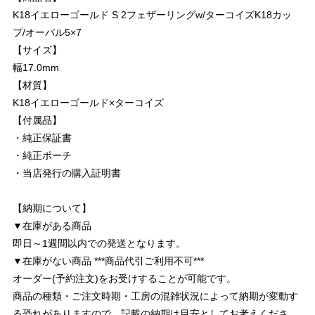
K18イエローゴールド S 2フェザーリングw/ターコイズK18カッ
プ/オーバル5×7
【サイズ】
幅17.0mm
【材質】
K18イエローゴールド×ターコイズ
【付属品】
・純正保証書
・純正ポーチ
・当店発行の購入証明書
【納期について】
▼在庫がある商品
即日～1週間以内での発送となります。
▼在庫がない商品 ***商品代引ご利用不可***
オーダー(予約注文)をお受けすることが可能です。
商品の種類・ご注文時期・工房の混雑状況によって納期が変動す
る恐れがありますので、記載の納期は目安としてお考えくださ