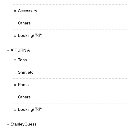
Accessary
Others
Booking/予約
∀ TURN A
Tops
Shirt etc
Pants
Others
Booking/予約
StanleyGuess