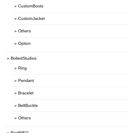
CustomBoots
CustomJacket
Others
Option
BoltedStudios
Ring
Pendant
Bracelet
BeltBuckle
Others
ReidMFG