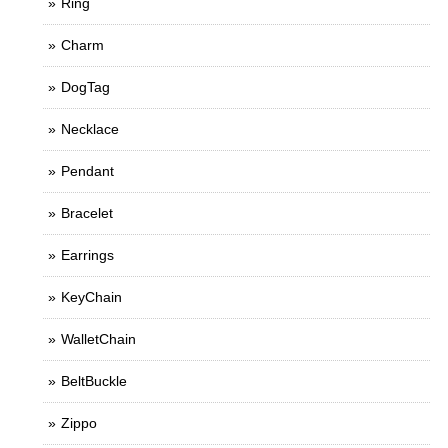
Ring
Charm
DogTag
Necklace
Pendant
Bracelet
Earrings
KeyChain
WalletChain
BeltBuckle
Zippo