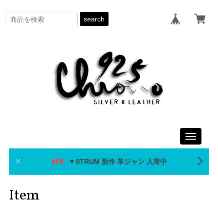
search
Toggle
navigati
▼STRUM 新作 革ジャン 入荷中
Item