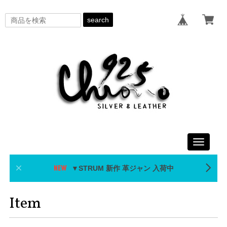
search
Toggle
navigati
▼STRUM 新作 革ジャン 入荷中
Item