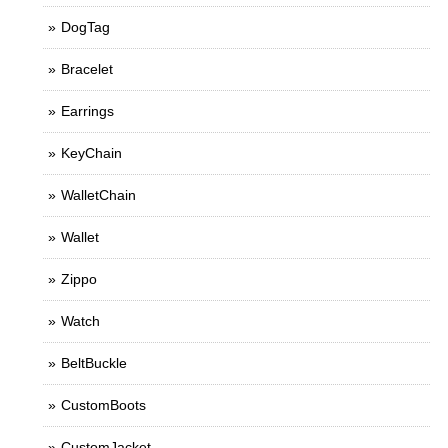
DogTag
Bracelet
Earrings
KeyChain
WalletChain
Wallet
Zippo
Watch
BeltBuckle
CustomBoots
CustomJacket