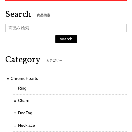
Search
商品検索
search
Category
カテゴリー
ChromeHearts
Ring
Charm
DogTag
Necklace