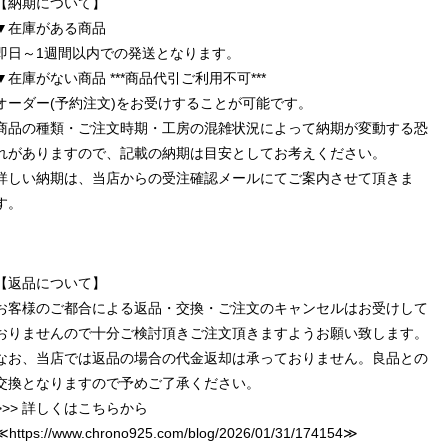
【納期について】
▼在庫がある商品
即日～1週間以内での発送となります。
▼在庫がない商品 ***商品代引ご利用不可***
オーダー(予約注文)をお受けすることが可能です。
商品の種類・ご注文時期・工房の混雑状況によって納期が変動する恐
れがありますので、記載の納期は目安としてお考えください。
詳しい納期は、当店からの受注確認メールにてご案内させて頂きま
す。
【返品について】
お客様のご都合による返品・交換・ご注文のキャンセルはお受けして
おりませんので十分ご検討頂きご注文頂きますようお願い致します。
なお、当店では返品の場合の代金返却は承っておりません。良品との
交換となりますので予めご了承ください。
>>> 詳しくはこちらから
≪
https://www.chrono925.com/blog/2026/01/31/174154
≫