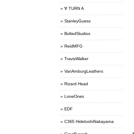
∀ TURN A
StanleyGuess
BoltedStudios
ReidMFG
TravisWalker
VanAmburgLeathers
Rizard Head
LoneOnes
EDF
C365 HidetoshiNakayama