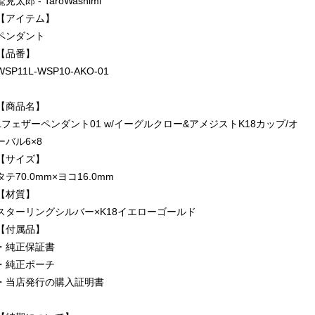
鷲見太郎 - TaroWashimi
【アイテム】
ペンダント
【品番】
WSP11L-WSP10-AKO-01
【商品名】
Lフェザーペンダント01 w/イーグルクロー&アメジストK18カップ/オ
ーバル6×8
【サイズ】
タテ70.0mm×ヨコ16.0mm
【材質】
スターリングシルバー×K18イエローゴールド
【付属品】
・純正保証書
・純正ポーチ
・当店発行の購入証明書